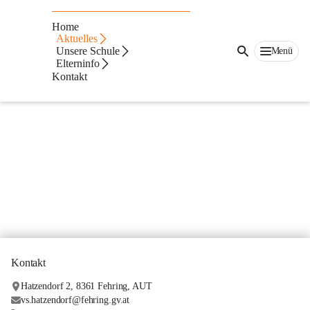
Neuigkeiten
Home
Aktuelles
Unsere Schule
Menü
Elterninfo
Kontakt
Kontakt
Hatzendorf 2, 8361 Fehring, AUT
vs.hatzendorf@fehring.gv.at