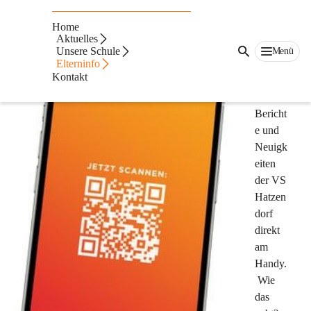
CITIES
Home
Aktuelles
Lesen 
Unsere Schule
Menü
Elterninfo
Sie 
Kontakt
aktuelle
Bericht
e und 
Neuigk
eiten 
der VS 
Hatzen
dorf 
direkt 
am 
Handy.
 Wie 
das 