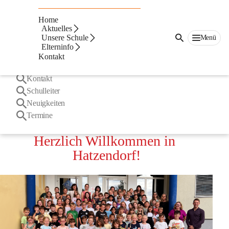
Suche
Home
nach
Suchvorschläge
Aktuelles
Inhalten
Unsere Schule
Menü
und
Elterninfo
mehr...
Team
Kontakt
Elterninfo
Kontakt
Schulleiter
Neuigkeiten
Termine
Herzlich Willkommen in 
Hatzendorf!