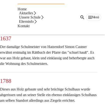
Geschichtliches
Home
Die Volksschule Hatzendorf kann auf eine lange, ereignisvolle 
Aktuelles
Unsere Schule
Menü
Geschichte von einigen Jahrhunderten zurückblicken.
Elterninfo
Kontakt
Hier soll nur ein ganz kurzer geschichtlicher Überblick gegeben 
werden:
1637
Der damalige Schulmeister von Hatzendorf Simon Castner 
erwähnt erstmalig im Rättbuch der Pfarre das "schuel hauß". Es 
war aus Holz gebaut, klein und einklassig und beherbergte auch 
die Wohnung des Schulmeisters.
1788
Dieses aus Holz gebaute und sehr brüchige Schulhaus wurde 
abgerissen und an seiner Stelle ein ebenso einklassiges Schulhaus 
am selben Standort allerdings aus Ziegeln errichtet.