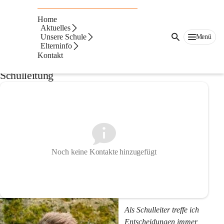
Auf dieser Seite
Home
Das Team der VS
Aktuelles
Unsere Schule
Menü
Elterninfo
Hatzendorf
Kontakt
Schulleitung
Noch keine Kontakte hinzugefügt
Als Schulleiter treffe ich 
Entscheidungen immer 